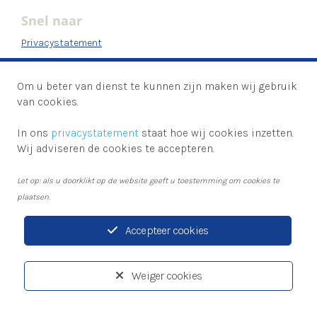
Snel naar
Privacystatement
Disclaimer
Om u beter van dienst te kunnen zijn maken wij gebruik
Volg ons
van cookies.
In ons
privacystatement
staat hoe wij cookies inzetten.
Wij adviseren de cookies te accepteren.
Let op: als u doorklikt op de website geeft u toestemming om cookies te
plaatsen.
Accepteer cookies
Privacystatement
Disclaimer
Weiger cookies
Ontwikkeld door:
Yardzorgsites.nl